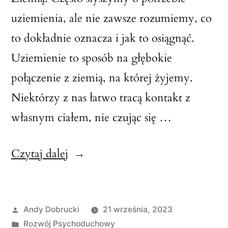
uziemienia, ale nie zawsze rozumiemy, co
to dokładnie oznacza i jak to osiągnąć.
Uziemienie to sposób na głębokie
połączenie z ziemią, na której żyjemy.
Niektórzy z nas łatwo tracą kontakt z
własnym ciałem, nie czując się …
„Uziemienie
Czytaj dalej
–
Klucz
Opublikowane
Andy Dobrucki
21 września, 2023
do
przez
Opublikowano
Rozwój Psychoduchowy