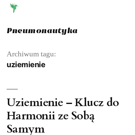
Przejdź
do
treści
Pneumonautyka
Archiwum tagu:
uziemienie
Uziemienie – Klucz do
Harmonii ze Sobą
Samym