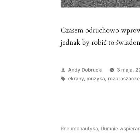
Czasem odruchowo wprowa
jednak by robić to świado
Opublikowane
Andy Dobrucki
3 maja, 
przez
Tagi:
ekrany
,
muzyka
,
rozpraszacze
Pneumonautyka
,
Dumnie wspieran