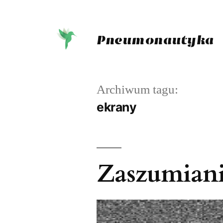
Przejdź
do
Pneumonautyka
treści
Archiwum tagu:
ekrany
Zaszumiani