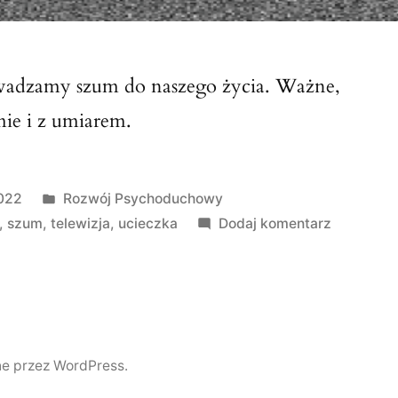
dzamy szum do naszego życia. Ważne,
mie i z umiarem.
Opublikowano
2022
Rozwój Psychoduchowy
w
do
,
szum
,
telewizja
,
ucieczka
Dodaj komentarz
Zaszumia
ciszy
e przez WordPress.