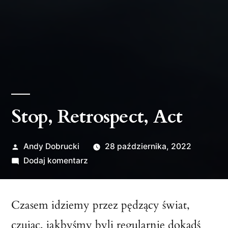
Stop, Retrospect, Act
Opublikowane
Andy Dobrucki
28 października, 2022
przez
do
Dodaj komentarz
Stop,
Retrospect,
Czasem idziemy przez pędzący świat,
Act
czując, jakbyśmy byli regularnie dokądś