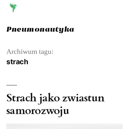
Przejdź
do
treści
Pneumonautyka
Archiwum tagu:
strach
Strach jako zwiastun
samorozwoju